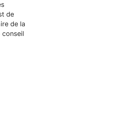
es
st de
re de la
 conseil