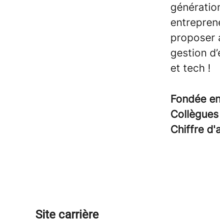
génération
entreprene
proposer 
gestion d’
et tech !
Fondée e
Collègue
Chiffre d'
Site carrière