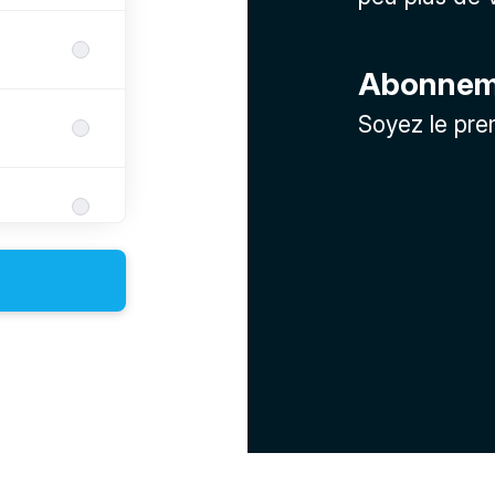
Abonneme
Soyez le pre
ance