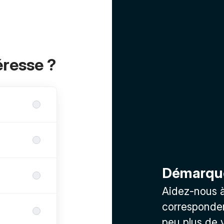
éresse ?
Démarqu
Aidez-nous à 
corresponden
peu plus de 